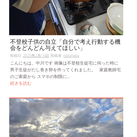
不登校子供の自立「自分で考え行動する機
会をどんどん与えてほしい」
投稿日:
2025年2月16日
投稿者:
nakagawa
こんにちは。中川です 画像は不登校生徒宅に伺った時に
男子生徒がだし巻き卵を作ってくれました。 家庭教師宅
のご家庭から スマホの制限に...
続きを読む