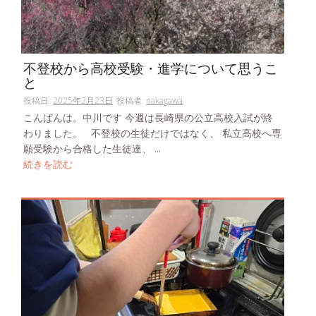
不登校から高校受験・進学について思うこ
と
投稿日:
2025年2月23日
投稿者:
nakagawa
こんばんは。中川です 今週は長崎県の公立高校入試が終
わりました。 不登校の生徒だけではなく、 私立高校へ専
願受験から合格した生徒達、 ...
続きを読む