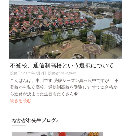
不登校、通信制高校という選択について
投稿日:
2025年2月2日
投稿者:
nakagawa
こんばんは。中川です 受験シーズン真っ只中ですが、 不
登校から私立高校、通信制高校を受験して すでに合格か
ら進路が決まった生徒もたくさん�...
続きを読む
なかがわ先生ブログ♪