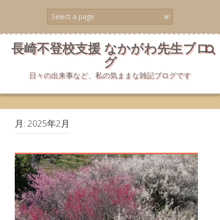
コ
ン
テ
ン
ツ
長崎不登校支援 なかがわ先生ブロ
へ
グ
ス
キ
日々の出来事など、私の気ままな雑記ブログです
ッ
プ
月:
2025年2月