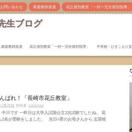
お問い合わせ
家庭教師派遣
花丘個別教室「一対一完全個別指導」
先生ブログ
家庭教師派遣
花丘個別教室「一対一完全個別指導」
不登校・ひきこもり支
んばれ！「長崎市花丘教室」
年2月28日
投稿者:
nakagawa
。中川です 一昨日は大学入試国公立2次試験でしたね。 花
も2名が受験をしました。 先日○君のお母さんから 志望校