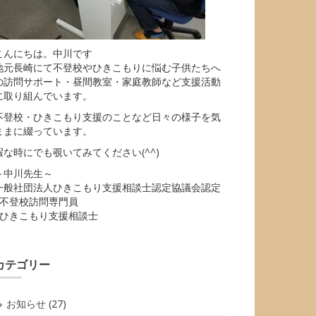
こんにちは。中川です
地元長崎にて不登校やひきこもりに悩む子供たちへ
の訪問サポート・昼間教室・家庭教師など支援活動
に取り組んでいます。
不登校・ひきこもり支援のことなど日々の様子を気
ままに綴っています。
暇な時にでも覗いてみてください(^^)
～中川先生～
一般社団法人ひきこもり支援相談士認定協議会認定
■不登校訪問専門員
■ひきこもり支援相談士
カテゴリー
お知らせ
(27)