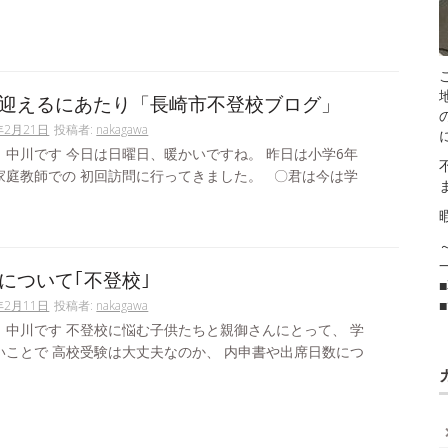
迎えるにあたり「長崎市不登校ブログ」
年2月21日
投稿者:
nakagawa
。中川です 今日は日曜日、暖かいですね。 昨日は小学6年
家庭教師での 初回訪問に行ってきました。 〇君は今は学
について｢不登校｣
年2月11日
投稿者:
nakagawa
。中川です 不登校に悩む子供たちと親御さんにとって、 学
いことで 高校受験は大丈夫なのか、 内申書や出席日数につ