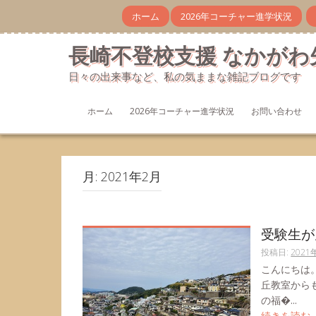
コ
ホーム
2026年コーチャー進学状況
ン
テ
長崎不登校支援 なかがわ
ン
ツ
日々の出来事など、私の気ままな雑記ブログです
へ
ス
キ
ホーム
2026年コーチャー進学状況
お問い合わせ
ッ
プ
月:
2021年2月
受験生が
投稿日:
2021
こんにちは
丘教室から
の福�...
続きを読む