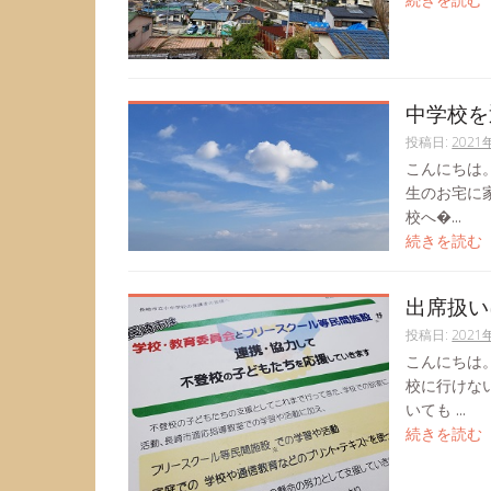
中学校を
投稿日:
2021
こんにちは
生のお宅に
校へ�...
続きを読む
出席扱い
投稿日:
2021
こんにちは
校に行けな
いても ...
続きを読む