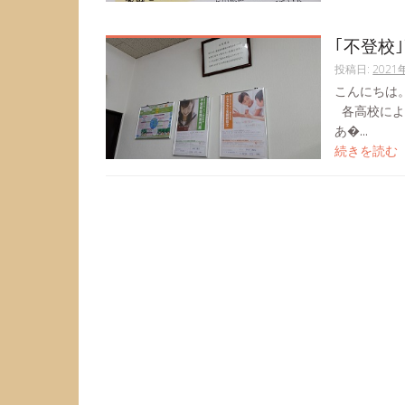
｢不登校
投稿日:
2021
こんにちは
各高校によ
あ�...
続きを読む