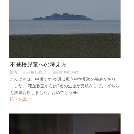
不登校児童への考え方
投稿日:
2022年12月11日
投稿者:
nakagawa
こんにちは。中川です 今週は私立中学受験の発表があり
ました。 花丘教室からは2名の生徒が受験をして、 どちら
も無事合格しました。おめでとう�...
続きを読む