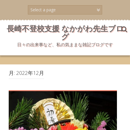
コ
ン
テ
ン
ツ
長崎不登校支援 なかがわ先生ブロ
へ
グ
ス
キ
日々の出来事など、私の気ままな雑記ブログです
ッ
プ
月:
2022年12月