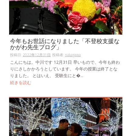
今年もお世話になりました「不登校支援な
かがわ先生ブログ」
投稿日:
2022年12月31日
投稿者:
nakagawa
こんにちは。中川です 12月31日 早いもので、今年も終わ
りにさしかかろうとしています。 今年の授業は終了とな
りました。 とはいえ、 受験生にと�...
続きを読む