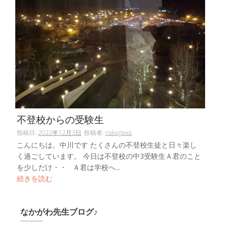
不登校からの受験生
投稿日:
2022年12月3日
投稿者:
nakagawa
こんにちは。中川です たくさんの不登校生徒と日々楽し
く過ごしています。 今日は不登校の中3受験生Ａ君のこと
を少しだけ・・ Ａ君は学校へ...
続きを読む
なかがわ先生ブログ♪