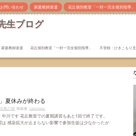
お問い合わせ
家庭教師派遣
花丘個別教室「一対一完全個別指導」
先生ブログ
家庭教師派遣
花丘個別教室「一対一完全個別指導」
不登校・ひきこもり支
」夏休みが終わる
年8月27日
投稿者:
nakagawa
。中川です 花丘教室での夏期講習もあと1回で終了です。
習は 感染拡大が止まらない影響で参加生徒は少なかったが