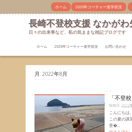
コ
ホーム
2026年コーチャー進学状況
ン
テ
長崎不登校支援 なかがわ
ン
ツ
日々の出来事など、私の気ままな雑記ブログです
へ
ス
キ
ホーム
2026年コーチャー進学状況
お問い合わせ
ッ
プ
月:
2022年8月
「不登校
投稿日:
2022
こんにちは
この夏の講
受�...
続きを読む