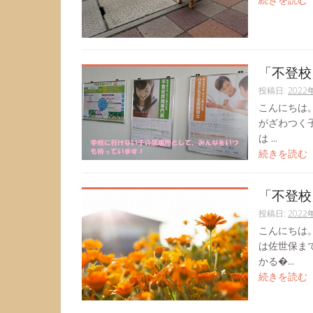
「不登校
投稿日:
2022
こんにちは
がざわつく
は ...
続きを読む
「不登校
投稿日:
2022
こんにちは。
は佐世保ま
かる�...
続きを読む