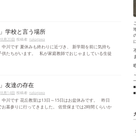
」学校と言う場所
年8月20日
投稿者:
nakagawa
。中川です 夏休みも終わりに近づき、 新学期を前に気持ち
子供たちがいます。 私が家庭教師でおじゃましている生徒
」友達の存在
年8月14日
投稿者:
nakagawa
中川です 花丘教室は13日～15日はお盆休みです。 昨日
でお墓参りに行ってきました。 佐世保までは2時間くらいか