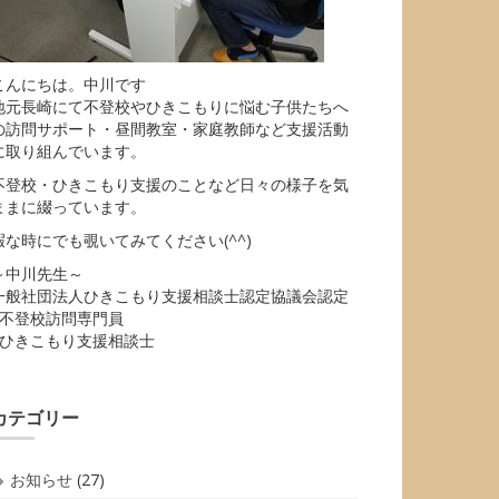
こんにちは。中川です
地元長崎にて不登校やひきこもりに悩む子供たちへ
の訪問サポート・昼間教室・家庭教師など支援活動
に取り組んでいます。
不登校・ひきこもり支援のことなど日々の様子を気
ままに綴っています。
暇な時にでも覗いてみてください(^^)
～中川先生～
一般社団法人ひきこもり支援相談士認定協議会認定
■不登校訪問専門員
■ひきこもり支援相談士
カテゴリー
お知らせ
(27)