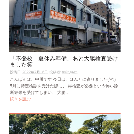
「不登校」夏休み準備、あと大腸検査受け
ました笑
投稿日:
2022年7月16日
投稿者:
nakagawa
こんばんは。中川です 今日は、ほんとに参りました(^^;)
5月に特定検診を受けた際に、 再検査が必要という怖い診
断結果を受けてしまい、 大腸...
続きを読む