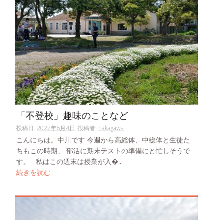
「不登校」趣味のことなど
投稿日:
2022年6月4日
投稿者:
nakagawa
こんにちは。中川です 今週から高総体、中総体と生徒た
ちもこの時期、 部活に期末テストの準備にと忙しそうで
す。 私はこの週末は授業が入�...
続きを読む