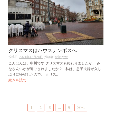
クリスマスはハウステンボスへ
投稿日:
2021年12月26日
投稿者:
nakagawa
こんばんは。中川です クリスマスも終わりましたが、 み
なさんいかが過ごされましたか？ 私は、息子夫婦が久し
ぶりに帰省したので、 クリス...
続きを読む
投
1
2
3
…
9
次へ