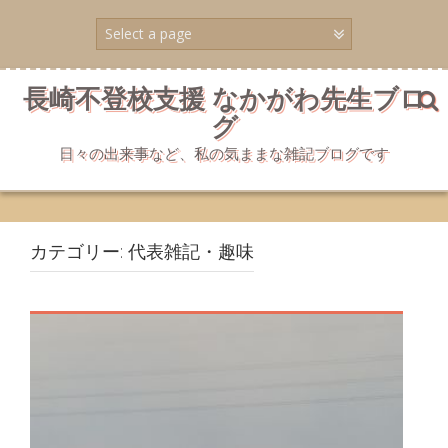
コ
ン
テ
ン
ツ
長崎不登校支援 なかがわ先生ブロ
へ
グ
ス
キ
日々の出来事など、私の気ままな雑記ブログです
ッ
プ
カテゴリー:
代表雑記・趣味