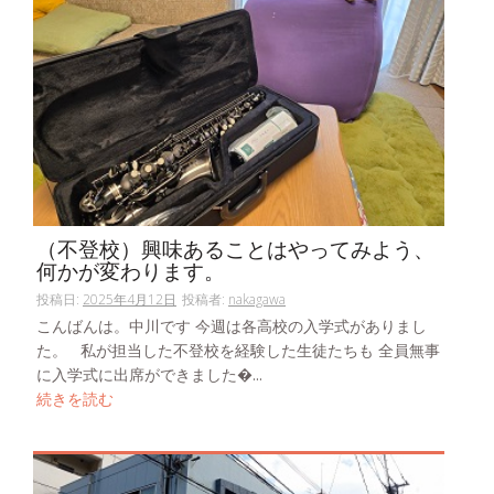
（不登校）興味あることはやってみよう、
何かが変わります。
投稿日:
2025年4月12日
投稿者:
nakagawa
こんばんは。中川です 今週は各高校の入学式がありまし
た。 私が担当した不登校を経験した生徒たちも 全員無事
に入学式に出席ができました�...
続きを読む