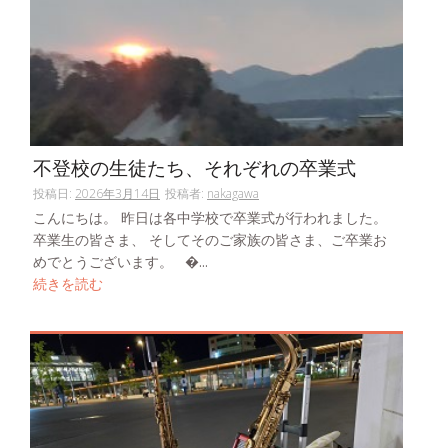
不登校の生徒たち、それぞれの卒業式
投稿日:
2026年3月14日
投稿者:
nakagawa
こんにちは。 昨日は各中学校で卒業式が行われました。
卒業生の皆さま、 そしてそのご家族の皆さま、ご卒業お
めでとうございます。 �...
続きを読む