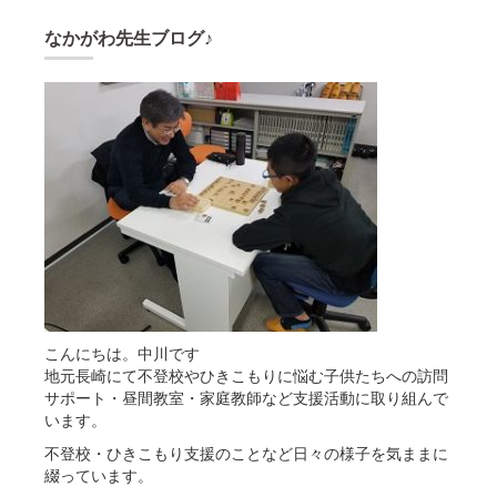
稿
の
なかがわ先生ブログ♪
ペ
ー
ジ
送
り
こんにちは。中川です
地元長崎にて不登校やひきこもりに悩む子供たちへの訪問
サポート・昼間教室・家庭教師など支援活動に取り組んで
います。
不登校・ひきこもり支援のことなど日々の様子を気ままに
綴っています。