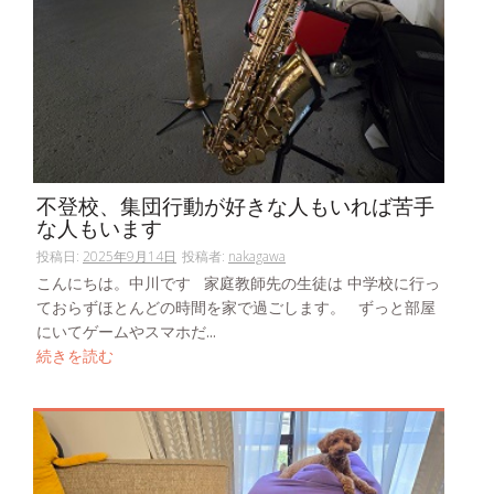
不登校、集団行動が好きな人もいれば苦手
な人もいます
投稿日:
2025年9月14日
投稿者:
nakagawa
こんにちは。中川です 家庭教師先の生徒は 中学校に行っ
ておらずほとんどの時間を家で過ごします。 ずっと部屋
にいてゲームやスマホだ...
続きを読む